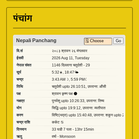
पंचांग