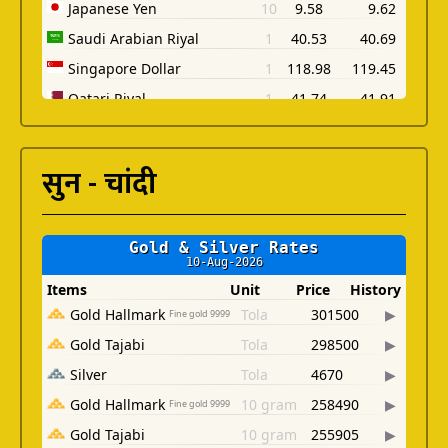
सुन - चांदी