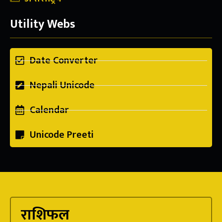
Utility Webs
Date Converter
Nepali Unicode
Calendar
Unicode Preeti
राशिफल